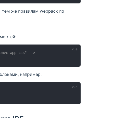
 тем же правилам webpack по
мостей:
omvc-app-css" -->
блоками, например: