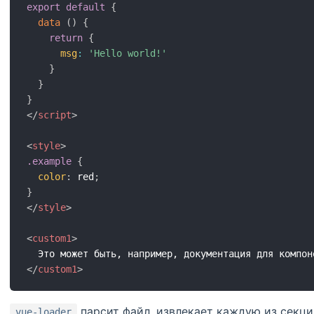
export
default
{
data
(
)
{
return
{
msg
:
'Hello world!'
}
}
}
</
script
>
<
style
>
.example
{
color
:
 red
;
}
</
style
>
<
custom1
>
</
custom1
>
парсит файл, извлекает каждую из секци
vue-loader