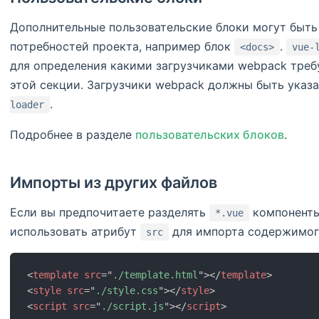
Дополнительные пользовательские блоки могут быть
потребностей проекта, например блок
.
<docs>
vue-
для определения какими загрузчиками webpack тре
этой секции. Загрузчики webpack должны быть указ
.
loader
Подробнее в разделе
пользовательских блоков
.
Импорты из других файлов
Если вы предпочитаете разделять
компоненты
*.vue
использовать атрибут
для импорта содержимого
src
<
template
src
=
"
./template.html
"
>
</
template
>
<
style
src
=
"
./style.css
"
>
</
style
>
<
script
src
=
"
./script.js
"
>
</
script
>