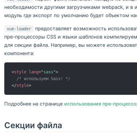
необходимости другими загрузчиками webpack, и в и
модуль где экспорт по умолчанию будет объектом нас
предоставляет возможность использоват
vue-loader
пре-процессоры CSS и языки шаблонов компилируем
для секции файла. Например, вы можете использоват
компонента:
<
style
lang
=
"
sass
"
>
/* используем Sass! */
</
style
>
Подробнее на странице
использования пре-процессо
Секции файла