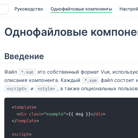
Руководство
Однофайловые компоненты
Настро
Однофайловые компоне
Введение
Файл
это собственный формат Vue, использу
*.vue
описания компонента. Каждый
файл состоит и
*.vue
и
, а также опциональных пользов
<script>
<style>
<
template
>
<
div
class
=
"
example
"
>
{{ msg }}
</
div
>
</
template
>
<
script
>