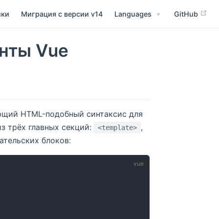
йки
Миграция с версии v14
Languages
GitHub
нты Vue
ющий HTML-подобный синтаксис для
з трёх главных секций:
,
<template>
ательских блоков: