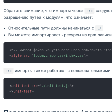
Обратите внимание, что импорты через
следуют
src
разрешению путей к модулям, что означает:
Относительные пути должны начинаться с
./
Вы можете импортировать ресурсы из npm-зависи
<!-- импорт файла из установленного npm-пакета "tod
<
style
src
=
"
todomvc-app-css/index.css
"
>
импорты также работают с пользовательскими 
src
<
unit-test
src
=
"
./unit-test.js
"
>
</
unit-test
>