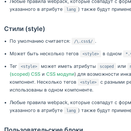
Любые правила webpack, которые совпадут с фор
указанного в атрибуте
) также будут приме
lang
Стили (style)
По умолчанию считается:
.
/\.css$/
Может быть несколько тегов
в одном
<style>
*.
Тег
может иметь атрибуты
или
<style>
scoped
(scoped) CSS
и
CSS модули
) для возможности инк
компонент. Несколько тегов
с разными р
<style>
использованы в одном компоненте.
Любые правила webpack, которые совпадут с фор
указанного в атрибуте
) также будут приме
lang
Пользовательские блоки