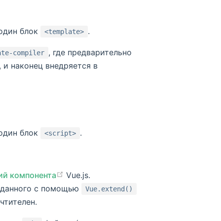
один блок
.
<template>
, где предварительно
ate-compiler
, и наконец внедряется в
один блок
.
<script>
ий компонента
Vue.js.
зданного с помощью
Vue.extend()
чтителен.