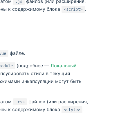
матом
файлов (или расширения,
.js
нены к содержимому блока
.
<script>
файле.
vue
(подробнее —
Локальный
module
апсулировать стили в текущий
ежимами инкапсуляции могут быть
матом
файлов (или расширения,
.css
нены к содержимому блока
.
<style>